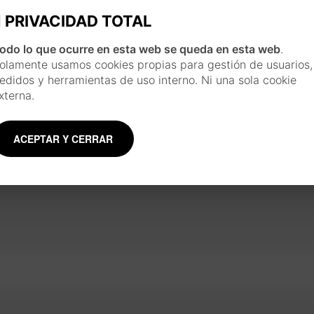
PRIVACIDAD TOTAL
odo lo que ocurre en esta web se queda en esta web
.
olamente usamos cookies propias para gestión de usuarios,
edidos y herramientas de uso interno. Ni una sola cookie
xterna.
ACEPTAR Y CERRAR