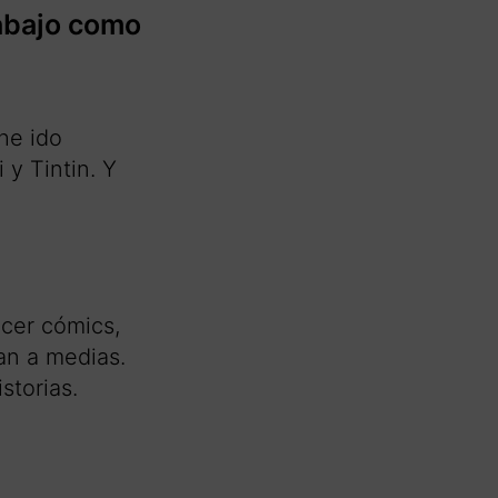
rabajo como
he ido
y Tintin. Y
cer cómics,
an a medias.
storias.