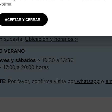
xterna.
ACEPTAR Y CERRAR
 taller
 abro el taller. Allí encontrarás prints, mis libros
en subasta.
Ubicación y horarios >
O VERANO
eves y sábados
> 10:30 a 13:30
> 17:00 a 20:00 horas
TE
: Por favor, confirma visita por
whatsapp
o
em