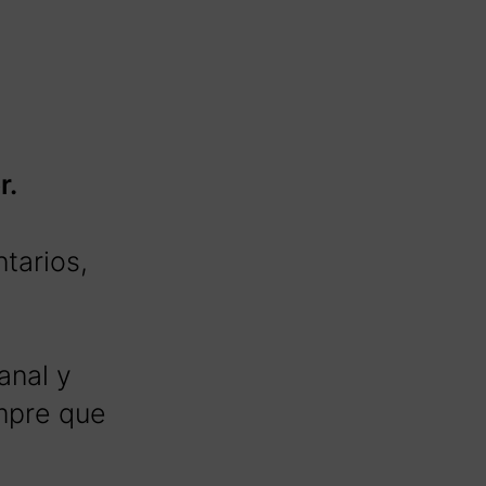
r.
tarios,
anal y
empre que