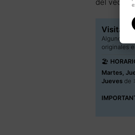
del vecino.
e
Visitas al
Algunos días
originales 
🏖️
HORARI
Martes, Ju
Jueves
de 
IMPORTAN