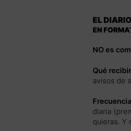
EL DIARI
EN FORMA
NO es como
Qué recibi
avisos de s
Frecuenci
diaria (pre
quieras. Y 