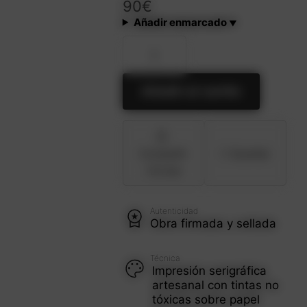
90
€
Añadir enmarcado
Playa
de
Oliva
cantidad
Añadir al carrito
Compartir
Guardar
/ Enviar
Autenticidad
Obra firmada y sellada
Técnica
Impresión serigráfica
artesanal con tintas no
tóxicas sobre papel