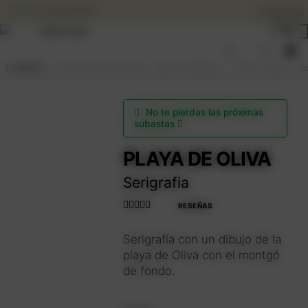
La Comunidad
ENGLISH
Ir
Ir
a
al
0
la
contenido
BUSCAR
ENGLISH
PRINTS
VISTAS DEL MONTGÓ
MEDITERRÁNEO
AGUA Y MAR
OL
navegación
SUBASTAS DE ARTE
No te pierdas las próximas
subastas
COMPRAR AHORA
PLAYA DE OLIVA
Expan
el
Serigrafia
menú
COMUNIDAD
Expan
hijo
RESEÑAS
el
Valorado con
menú
HORARIO VERANO
4.990566037
Serigrafía con un dibujo de la
hijo
735849
de 5
playa de Oliva con el montgó
EL ARTISTA
de fondo.
Acceder