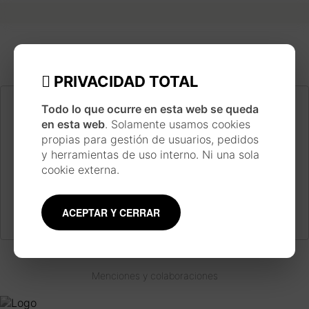
PRIVACIDAD TOTAL
Todo lo que ocurre en esta web se queda
INSPIRACIÓN JAPONESA
en esta web
. Solamente usamos cookies
Cada pieza se realiza siguiendo un largo proceso
propias para gestión de usuarios, pedidos
de trabajo inspirado en la técnica y estilo de las
y herramientas de uso interno. Ni una sola
estampas japonesas ukiyo-e, usando materiales
cookie externa.
tradicionales como la acuarela, la tinta, pinceles y
plumillas.
Conoce más sobre el artista
ACEPTAR Y CERRAR
Menciones y colaboraciones