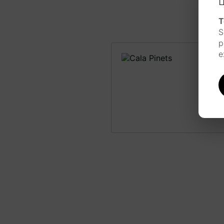
T
S
p
e