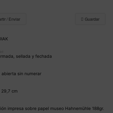
tir
/ Enviar
Guardar
IAK
dad
irmada, sellada y fechada
n abierta sin numerar
 29,7 cm
ación impresa sobre papel museo Hahnemühle 188gr.