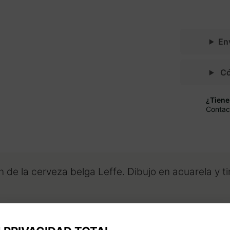
En
C
¿Tiene
Contac
 de la cerveza belga Leffe. Dibujo en acuarela y ti