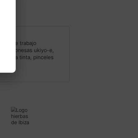
ceso de trabajo
mpas japonesas ukiyo-e,
ela, la tinta, pinceles