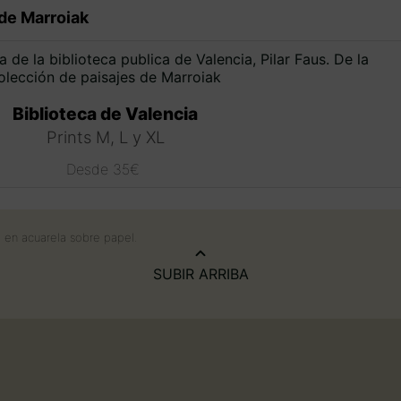
de Marroiak
Biblioteca de Valencia
Prints M, L y XL
Desde
35
€
Este
producto
tiene
o en acuarela sobre papel.
múltiples
variantes.
SUBIR ARRIBA
Las
opciones
se
pueden
elegir
en
la