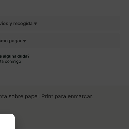
víos y recogida
ómo pagar
s alguna duda?
ta conmigo
nta sobre papel. Print para enmarcar.