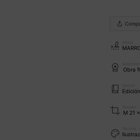
Compar
Artista
MARRO
Autentici
Obra f
Edición
Edició
Tamaño
M 21 x
Técnica
Ilustr