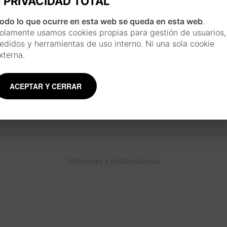
PRIVACIDAD TOTAL
odo lo que ocurre en esta web se queda en esta web
.
olamente usamos cookies propias para gestión de usuarios,
edidos y herramientas de uso interno. Ni una sola cookie
xterna.
INSPIRACIÓN JAPONESA
Cada pieza se realiza siguiendo un largo pro
inspirado en la técnica y estilo de las esta
ACEPTAR Y CERRAR
usando materiales tradicionales como la acuar
y plumillas.
Conoce más sobre el artista
Menciones y colaboraciones