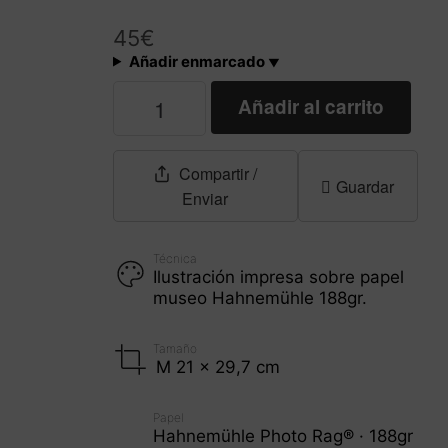
45
€
Añadir enmarcado
Puerto
Añadir al carrito
de
Ibiza
cantidad
Compartir
/
Guardar
Enviar
Técnica
Ilustración impresa sobre papel
museo Hahnemühle 188gr.
Tamaño
M 21 x 29,7 cm
Papel
Hahnemühle Photo Rag® · 188gr