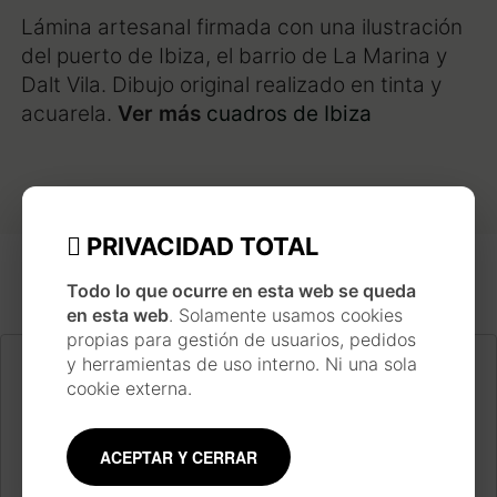
Lámina artesanal firmada con una ilustración
del puerto de Ibiza, el barrio de La Marina y
Dalt Vila. Dibujo original realizado en tinta y
acuarela.
Ver más
cuadros de Ibiza
PRIVACIDAD TOTAL
Todo lo que ocurre en esta web se queda
en esta web
. Solamente usamos cookies
propias para gestión de usuarios, pedidos
y herramientas de uso interno. Ni una sola
cookie externa.
INSPIRACIÓN JAPONESA
Cada pieza se realiza siguiendo un largo proceso
de trabajo inspirado en la técnica y estilo de las
ACEPTAR Y CERRAR
estampas japonesas ukiyo-e, usando materiales
tradicionales como la acuarela, la tinta, pinceles y