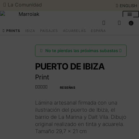
La Comunidad
ENGLISH
Ir
Ir
a
al
0
la
contenido
BUSCAR
ENGLISH
PRINTS
IBIZA
PAISAJES
ACUARELAS
ESPAÑA
navegación
SUBASTAS DE ARTE
No te pierdas las próximas subastas
PUERTO DE IBIZA
COMPRAR AHORA
Expan
Print
el
menú
COMUNIDAD
Expan
RESEÑAS
hijo
Valorado con
el
4.990566037
Lámina artesanal firmada con una
menú
HORARIO VERANO
735849
de 5
ilustración del puerto de Ibiza, el
hijo
barrio de La Marina y Dalt Vila. Dibujo
EL ARTISTA
original realizado en tinta y acuarela.
Tamaño 29,7 x 21 cm
Acceder