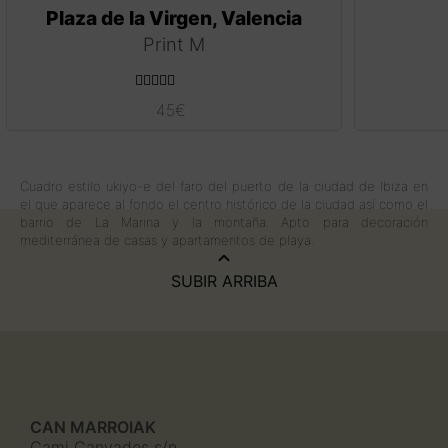
Plaza de la Virgen, Valencia
Print M
Valorado con
45
€
5.00
de 5
Cuadro estilo ukiyo-e del faro del puerto de la ciudad de Ibiza en
el que aparece al fondo el centro histórico de la ciudad así como el
barrio de La Marina y la montaña. Apto para decoración
mediterránea de casas y apartamentos de playa.
SUBIR ARRIBA
CAN MARROIAK
Cami Canyades s/n