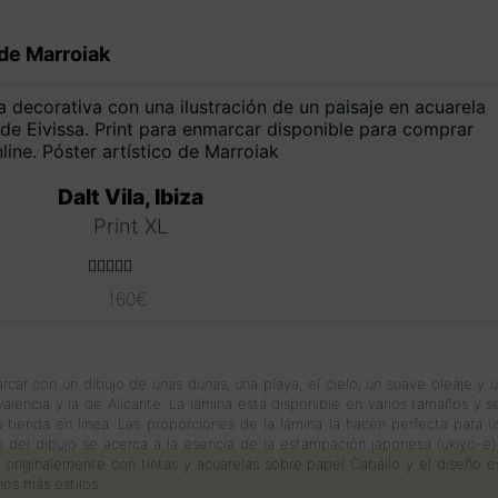
de Marroiak
Dalt Vila, Ibiza
Print XL
Valorado con
160
€
5.00
de 5
rcar con un dibujo de unas dunas, una playa, el cielo, un suave oleaje y 
 Valencia y la de Alicante. La lámina está disponible en varios tamaños 
u tienda en línea. Las proporciones de la lámina la hacen perfecta para
lo del dibujo se acerca a la esencia de la estampación japonesa (ukiyo-e
zó originalemente con tintas y acuarelas sobre papel Caballo y el diseño 
hos más estilos.