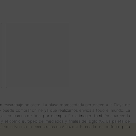
Plaza de la Virgen, Vale
Print M
Valorado con
45
€
5.00
de 5
un escarabajo pelotero. La playa representada pertenece a la Playa de
y se puede comprar online ya que realizamos envíos a todo el mundo. La
 usar en marcos de Ikea, por ejemplo. En la imagen también aparece la
) y el cómic europeo de mediados y finales del siglo XX. La paleta de
es exclusivo (no lo encontrarás en Amazon). El cuadro es perfecto para