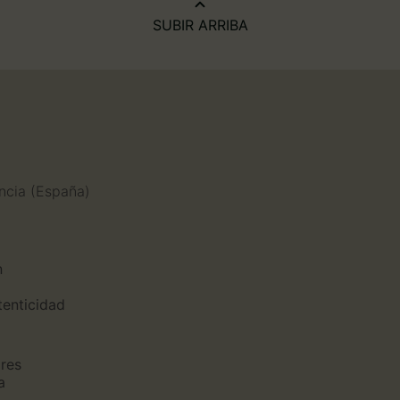
SUBIR ARRIBA
n
encia (España)
n
tenticidad
ores
a