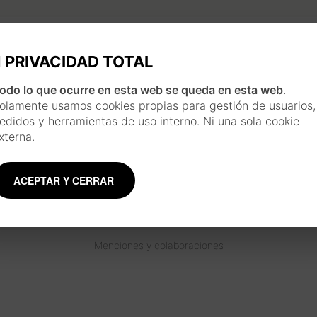
PRIVACIDAD TOTAL
odo lo que ocurre en esta web se queda en esta web
.
INSPIRACIÓN JAPONESA
olamente usamos cookies propias para gestión de usuarios,
Cada pieza se realiza siguiendo un largo pro
edidos y herramientas de uso interno. Ni una sola cookie
inspirado en la técnica y estilo de las esta
xterna.
usando materiales tradicionales como la acuar
y plumillas.
Conoce más sobre el artista
ACEPTAR Y CERRAR
Menciones y colaboraciones