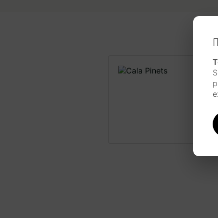
T
S
p
e