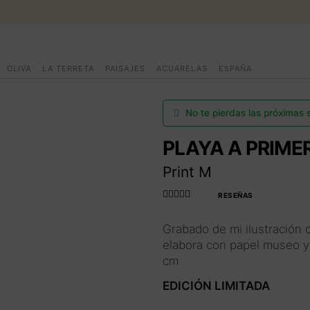
Ir
Ir
a
al
la
contenido
BUSCAR
ENGLISH
OLIVA
LA TERRETA
PAISAJES
ACUARELAS
ESPAÑA
navegación
SUBASTAS DE ARTE
No te pierdas las próximas
PLAYA A PRIME
COMPRAR AHORA
Print M
COMUNIDAD
RESEÑAS
Valorado con
4.990566037
Grabado de mi ilustración 
HORARIO VERANO
735849
de 5
elabora con papel museo y
cm
EL ARTISTA
EDICIÓN LIMITADA
Acceder