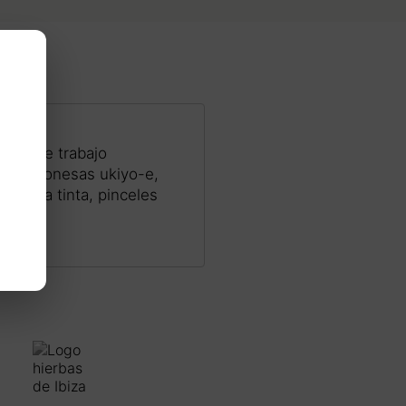
ceso de trabajo
mpas japonesas ukiyo-e,
ela, la tinta, pinceles