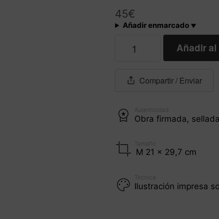
45
€
Añadir enmarcado
Playa
Añadir al 
a
primera
hora
cantidad
Compartir
/ Enviar
Autenticidad
Obra firmada, sellad
Tamaño
M 21 x 29,7 cm
Técnica
Ilustración impresa 