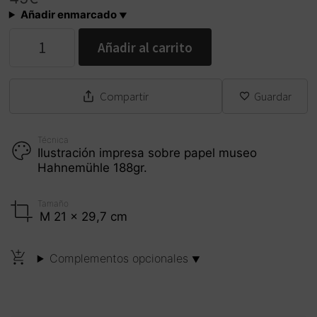
Añadir enmarcado
Pont
Añadir al carrito
de
la
Fira,
Gandia
Compartir
Guardar
cantidad
Técnica
Ilustración impresa sobre papel museo
Hahnemühle 188gr.
Tamaño
M 21 x 29,7 cm
Complementos opcionales