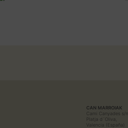
CAN MARROIAK
Cami Canyades s/
Platja d´Oliva,
Valencia (España)