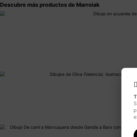
Descubre más productos de Marroiak
T
S
p
e