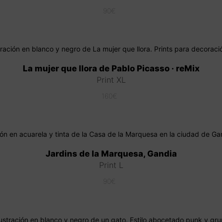
Valorado con
90
€
5.00
de 5
La mujer que llora de Pablo Picasso · reMix
Print XL
160
€
Jardins de la Marquesa, Gandia
Print L
90
€