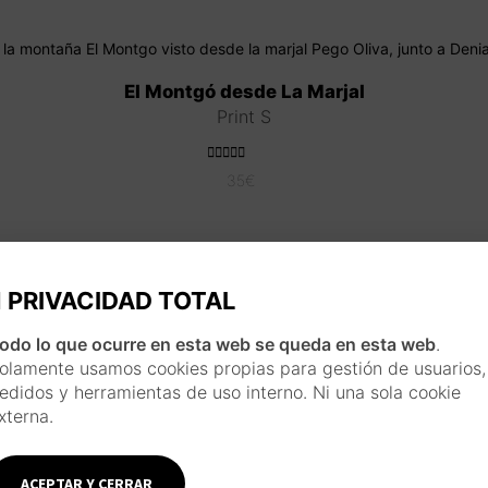
El Montgó desde La Marjal
Print S
Valorado con
35
€
5.00
de 5
PRIVACIDAD TOTAL
Riu Bullent, Oliva
Print S
odo lo que ocurre en esta web se queda en esta web
.
olamente usamos cookies propias para gestión de usuarios,
35
€
edidos y herramientas de uso interno. Ni una sola cookie
xterna.
ACEPTAR Y CERRAR