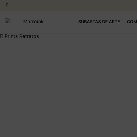
Buscar
Buscar
por:
Ir
Ir
SUBASTAS DE ARTE
COM
a
al
la
contenido
navegación
Prints
Retratos