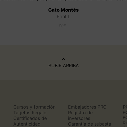
Gato Montés
Print L
90
€
SUBIR ARRIBA
Cursos y formación
Embajadores PRO
P
n
Tarjetas Regalo
Registro de
Po
Po
Certificados de
inversores
De
Autenticidad
Garantía de subasta