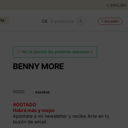
ENGLISH
STA
0
€
0 productos
Acceder
No te pierdas las próximas subastas
BENNY MORE
RESEÑAS
Valorado con
AGOTADO
4.990566037
Habrá más y mejor
735849
de 5
Apúntate a mi newsletter y recibe Arte en tu
buzón de email.