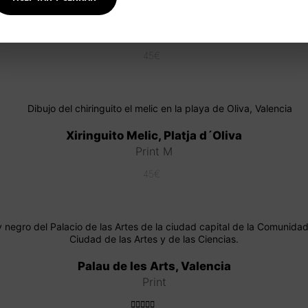
De camí a Marxuquera
Print M
45
€
Xiringuito Melic, Platja d´Oliva
Print M
45
€
Palau de les Arts, Valencia
Print