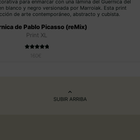
nica de Pablo Picasso (reMix)
Print XL
Valorado con
160
€
5.00
de 5
SUBIR ARRIBA