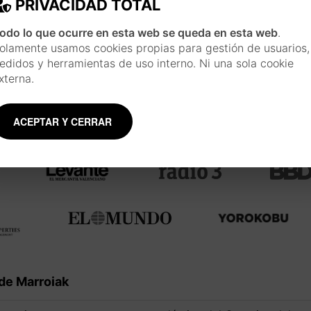
PRIVACIDAD TOTAL
usando materiales tradicionales como la acuar
y plumillas.
Conoce más sobre el artista
odo lo que ocurre en esta web se queda en esta web
.
olamente usamos cookies propias para gestión de usuarios,
edidos y herramientas de uso interno. Ni una sola cookie
xterna.
ACEPTAR Y CERRAR
Menciones y colaboraciones
de Marroiak