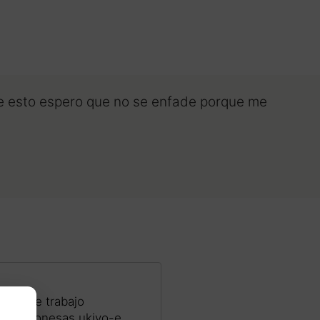
e esto espero que no se enfade porque me
ceso de trabajo
mpas japonesas ukiyo-e,