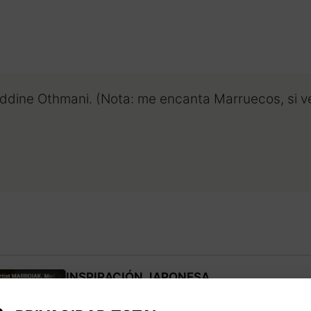
ddine Othmani. (Nota: me encanta Marruecos, si v
INSPIRACIÓN JAPONESA
Cada pieza se realiza siguiendo un largo pro
inspirado en la técnica y estilo de las esta