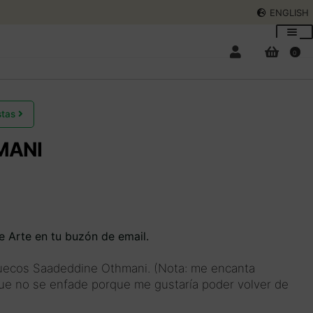
ENGLISH
0
stas
MANI
Expan
el
menú
Expan
hijo
el
menú
e Arte en tu buzón de email.
hijo
ruecos Saadeddine Othmani. (Nota: me encanta
ue no se enfade porque me gustaría poder volver de