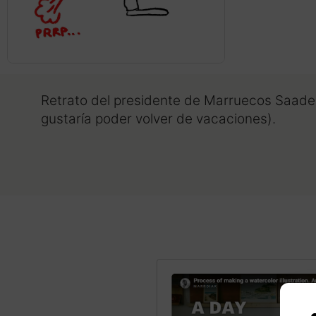
Retrato del presidente de Marruecos Saade
gustaría poder volver de vacaciones).