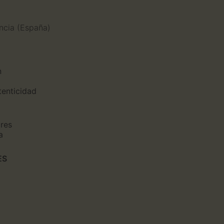
n
encia (España)
n
tenticidad
ores
a
ES