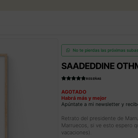
Ir
Ir
a
al
la
contenido
BUSCAR
ENGLISH
navegación
SUBASTAS DE ARTE
No te pierdas las próximas suba
SAADEDDINE OTH
COMPRAR AHORA
RESEÑAS
COMUNIDAD
Valorado con
AGOTADO
4.990566037
Habrá más y mejor
735849
de 5
HORARIO VERANO
Apúntate a mi newsletter y recib
Retrato del presidente de Mar
EL ARTISTA
Marruecos, si ve esto espero q
vacaciones).
Acceder