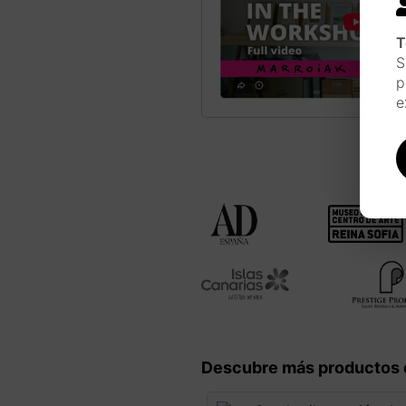
T
S
p
e
Descubre más productos 