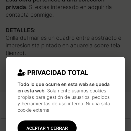
privada
. Si estás interesado en adquirirla
contacta conmigo.
DETALLES
:
Orilla del mar es un cuadro entre abstracto e
impresionista pintado en acuarela sobre tela
(lienzo).
PRIVACIDAD TOTAL
Todo lo que ocurre en esta web se queda
en esta web
. Solamente usamos cookies
propias para gestión de usuarios, pedidos
y herramientas de uso interno. Ni una sola
cookie externa.
ACEPTAR Y CERRAR