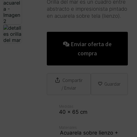
Orilla del mar es un cuadro entre
735849
de 5
abstracto e impresionista pintado
en acuarela sobre tela (lienzo).
Enviar oferta de
compra
Compartir
Guardar
/ Enviar
Medidas
40 x 65 cm
Materiales
Acuarela sobre lienzo +