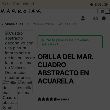
La Comunidad
ENGLISH
Ir
Ir
a
al
0
la
contenido
BUSCAR
ENGLISH
ORIGINALES
CULTURA NATURA
ACUARELAS
navegación
SUBASTAS DE ARTE
No te pierdas las próximas
subastas
COMPRAR AHORA
ORILLA DEL MAR.
Expan
el
CUADRO
menú
COMUNIDAD
Expan
ABSTRACTO EN
hijo
el
ACUARELA
menú
HORARIO VERANO
hijo
EL ARTISTA
RESEÑAS
Valorado con
Acceder
4.990566037