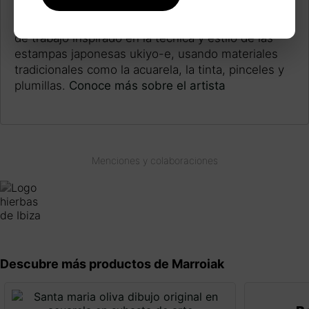
INSPIRACIÓN JAPONESA
Cada pieza se realiza siguiendo un largo proceso
de trabajo inspirado en la técnica y estilo de las
estampas japonesas ukiyo-e, usando materiales
tradicionales como la acuarela, la tinta, pinceles y
plumillas.
Conoce más sobre el artista
Menciones y colaboraciones
Descubre más productos de Marroiak