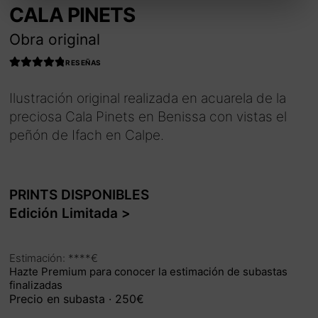
CALA PINETS
Obra original
RESEÑAS
Valorado con
4.990566037
Ilustración original realizada en acuarela de la
735849
de 5
preciosa Cala Pinets en Benissa con vistas el
peñón de Ifach en Calpe.
PRINTS DISPONIBLES
Edición Limitada >
Estimación: ****€
Hazte Premium para conocer la estimación de subastas
finalizadas
Precio en subasta
· 250€