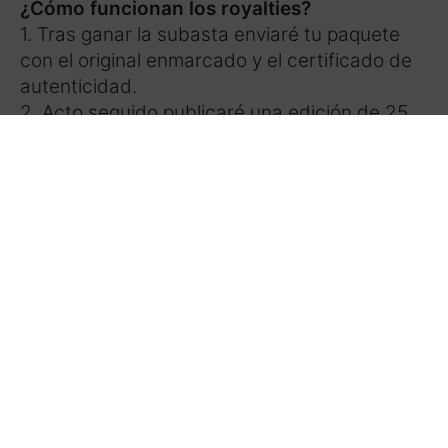
¿Cómo funcionan los royalties?
1. Tras ganar la subasta enviaré tu paquete
con el original enmarcado y el certificado de
autenticidad.
2. Acto seguido publicaré una edición de 25
prints basado en tu ilustración original Cala
Pinets.
3. De las ventas de esos 25 ejemplares te
llevarás un 20% al terminar el stock. Saldrán a
la venta a 150€ así que la comisión que
recibas podría ser de 750€.
¿En cuanto tiempo se venderán las prints?
Ni idea. Podría ser un año o podrían ser 10
años. Es imposible saberlo.
¿El original es mío?