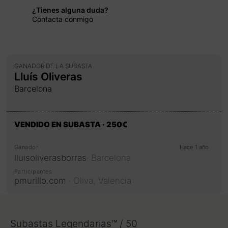
¿Tienes alguna duda?
Contacta conmigo
GANADOR DE LA SUBASTA
Lluís Oliveras
Barcelona
VENDIDO EN SUBASTA
· 250€
Ganador
Hace 1 año
lluisoliverasborras
·
Barcelona
Participantes
pmurillo.com
·
Oliva,
Valencia
Subastas Legendarias™ / 50