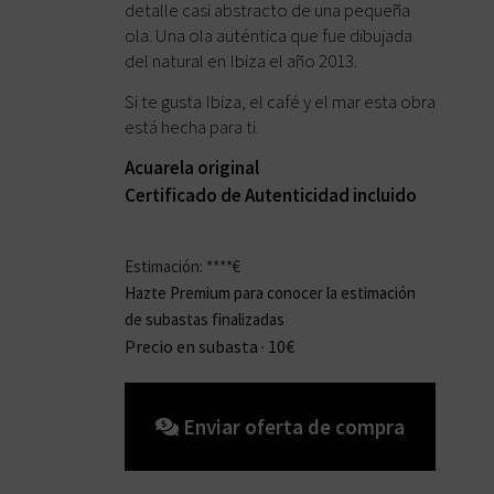
detalle casi abstracto de una pequeña
Acceder
ola. Una ola auténtica que fue dibujada
del natural en Ibiza el año 2013.
Si te gusta Ibiza, el café y el mar esta obra
está hecha para ti.
Acuarela original
Certificado de Autenticidad incluido
Estimación: ****€
Hazte Premium para conocer la estimación
de subastas finalizadas
Precio en subasta
· 10€
La subasta ha finalizado
Enviar oferta de compra