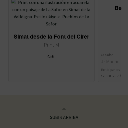
Beni
Simat desde la Font del Cirer
S
Print M
Ganador
45
€
J.
·
Madrid
Participantes
sacartas
·
Gan
SUBIR ARRIBA