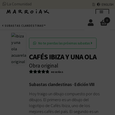
La Comunidad
ENGLISH
Ir
Ir
a
al
0
BUSCAR
ENGLISH
la
contenido
SUBASTAS CLANDESTINAS™
navegación
No te pierdas las próximas subastas
SUBASTAS DE ARTE
CAFÉS IBIZA Y UNA OLA
COMPRAR AHORA
Expandir
Obra original
el
RESEÑAS
menú
COMUNIDAD
Expandir
Valorado con
hijo
el
4.990566037
Subastas clandestinas · Edición VIII
735849
de 5
menú
HORARIO VERANO
Hoy traigo un dibujo compuesto por dos
hijo
dibujos. El primero es un dibujo del
logotipo de Cafés Ibiza, uno de los
EL ARTISTA
mejores cafés del país. El segundo es un