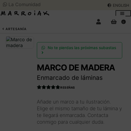
La Comunidad
ENGLISH
Ir
Ir
a
al
0
la
contenido
BUSCAR
ENGLISH
ARTESANÍA
navegación
SUBASTAS DE ARTE
No te pierdas las próximas subastas
COMPRAR AHORA
MARCO DE MADERA
Expan
el
Enmarcado de láminas
menú
COMUNIDAD
Expan
hijo
RESEÑAS
el
Valorado con
menú
HORARIO VERANO
4.990566037
Añade un marco a tu ilustración.
hijo
735849
de 5
Elige el mismo tamaño de tu lámina y
EL ARTISTA
te llegará enmarcada. Contacta
conmigo para cualquier duda.
Acceder