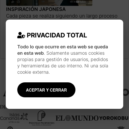
INSPIRACIÓN JAPONESA
Cada pieza se realiza siguiendo un largo proceso
de trabajo inspirado en la técnica y estilo de las
estampas japonesas ukiyo-e, usando materiales
PRIVACIDAD TOTAL
tradicionales como la acuarela, la tinta, pinceles y
plumillas.
Conoce más sobre el artista
Todo lo que ocurre en esta web se queda
en esta web
. Solamente usamos cookies
propias para gestión de usuarios, pedidos
y herramientas de uso interno. Ni una sola
cookie externa.
Menciones y colaboraciones
ACEPTAR Y CERRAR