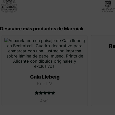
Descubre más productos de Marroiak
Ra
Cala Llebeig
Print M
Valorado con
45
€
5.00
de 5