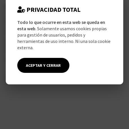
Certificados de autenticidad
PRIVACIDAD TOTAL
Si tu obra no tiene un certificado y
Todo lo que ocurre en esta web se queda en
esta web
. Solamente usamos cookies propias
deseas tenerlo o necesitas una copia
para gestión de usuarios, pedidos y
ponte en contacto conmigo.
herramientas de uso interno. Ni una sola cookie
externa.
Actualmente el coste de la emisión de
certificados es de 50€.
ACEPTAR Y CERRAR
Contactar