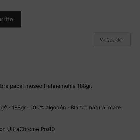
arrito
Guardar
sobre papel museo Hahnemühle 188gr.
® · 188gr · 100% algodón · Blanco natural mate
son UltraChrome Pro10