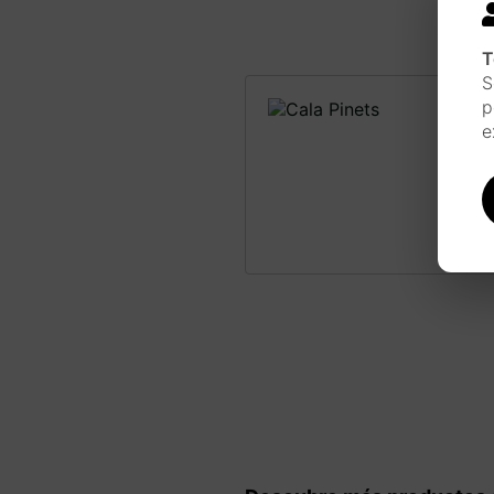
T
S
p
e