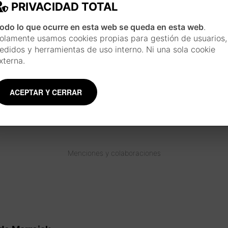
PRIVACIDAD TOTAL
odo lo que ocurre en esta web se queda en esta web
.
olamente usamos cookies propias para gestión de usuarios,
edidos y herramientas de uso interno. Ni una sola cookie
INSPIRACIÓN JAPONESA
xterna.
Cada pieza se realiza siguiendo un largo pro
inspirado en la técnica y estilo de las esta
usando materiales tradicionales como la acuar
ACEPTAR Y CERRAR
y plumillas.
Conoce más sobre el artista
Menciones y colaboraciones