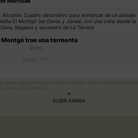
de Marroiak
l Montgó tras una tormenta
Print
Desde
35
€
Este
producto
tiene
 de dacsa (harina de maiz) con huevo, tomate, atún y una ancho (opciona
múltiples
e, huevo, atún y anchoas.
variantes.
Las
SUBIR ARRIBA
opciones
se
pueden
elegir
en
la