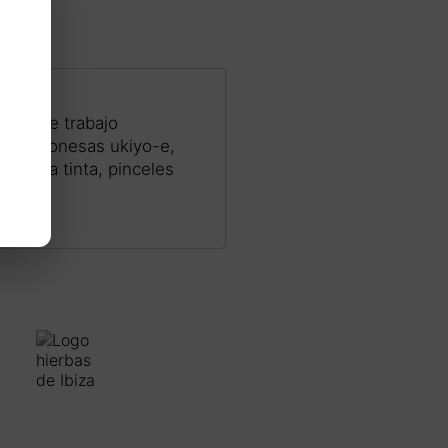
ceso de trabajo
mpas japonesas ukiyo-e,
ela, la tinta, pinceles