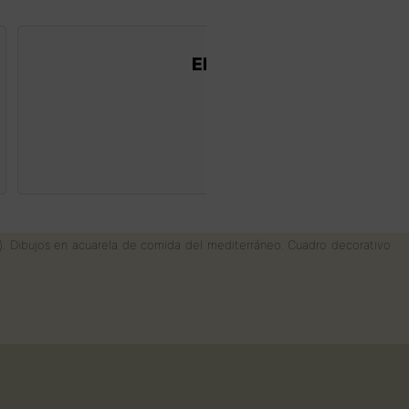
El pueblo amanece entre 
Print M
45
€
l). Dibujos en acuarela de comida del mediterráneo. Cuadro decorativo