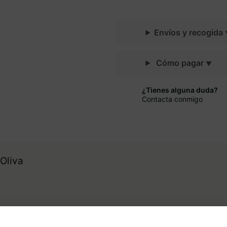
Envíos y recogida
Cómo pagar
¿Tienes alguna duda?
Contacta conmigo
 Oliva