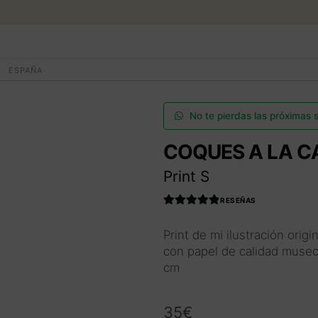
Ir
Ir
a
al
la
contenido
BUSCAR
ENGLISH
ESPAÑA
navegación
SUBASTAS DE ARTE
No te pierdas las próximas
COQUES A LA C
COMPRAR AHORA
Print S
COMUNIDAD
RESEÑAS
Valorado con
4.990566037
Print de mi ilustración origi
HORARIO VERANO
735849
de 5
con papel de calidad museo
cm
EL ARTISTA
35
€
Acceder