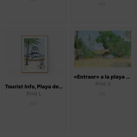
45
€
«Entraor» a la playa de Terranova, Oliva
Print S
Tourist Info, Playa de Gandía
Print L
35
€
90
€