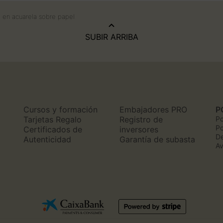
o en acuarela sobre papel
SUBIR ARRIBA
Cursos y formación
Embajadores PRO
P
n
Tarjetas Regalo
Registro de
Po
Po
Certificados de
inversores
De
Autenticidad
Garantía de subasta
Av