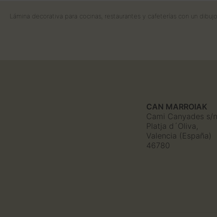
Lámina decorativa para cocinas, restaurantes y cafeterías con un dibuj
CAN MARROIAK
Cami Canyades s/
Platja d´Oliva,
Valencia (España)
46780