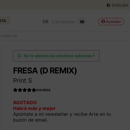
ENGLISH
STA
0
€
0 productos
Acceder
CUARELAS
No te pierdas las próximas subastas
FRESA (D REMIX)
Print S
RESEÑAS
Valorado con
AGOTADO
4.990566037
Habrá más y mejor
735849
de 5
Apúntate a mi newsletter y recibe Arte en tu
buzón de email.