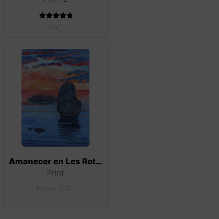
Valorado con
90
€
5.00
de 5
Amanecer en Les Rotes
Print
Desde
35
€