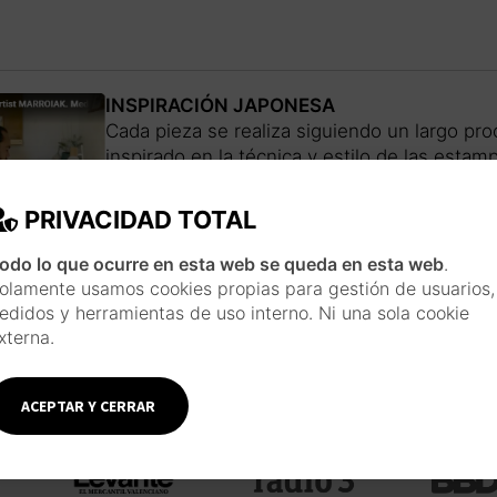
INSPIRACIÓN JAPONESA
Cada pieza se realiza siguiendo un largo pro
inspirado en la técnica y estilo de las esta
usando materiales tradicionales como la acuar
y plumillas.
Conoce más sobre el artista
PRIVACIDAD TOTAL
odo lo que ocurre en esta web se queda en esta web
.
olamente usamos cookies propias para gestión de usuarios,
edidos y herramientas de uso interno. Ni una sola cookie
xterna.
ACEPTAR Y CERRAR
Menciones y colaboraciones