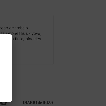
ceso de trabajo
mpas japonesas ukiyo-e,
ela, la tinta, pinceles