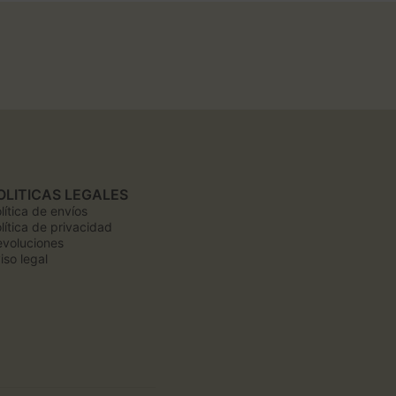
OLITICAS LEGALES
lítica de envíos
lítica de privacidad
voluciones
iso legal