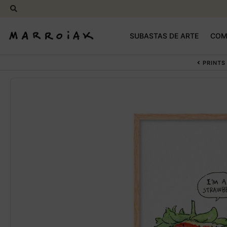
Buscar
Buscar
por:
Ir
Ir
SUBASTAS DE ARTE
COM
a
al
la
contenido
navegación
PRINTS