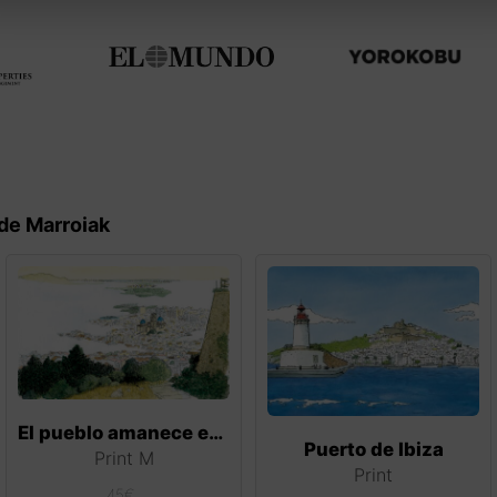
de Marroiak
El pueblo amanece entre niebla
Puerto de Ibiza
Print M
Print
45
€