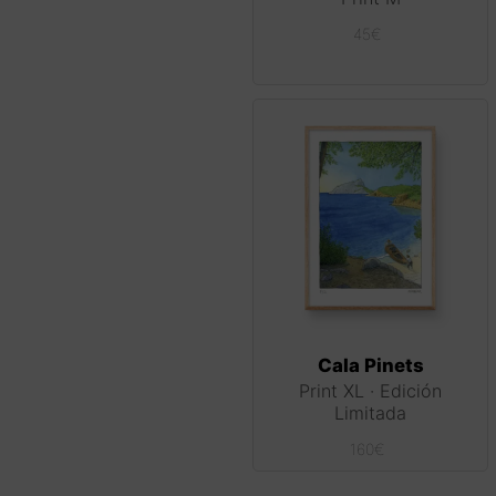
45
€
Cala Pinets
Print XL · Edición
Limitada
160
€