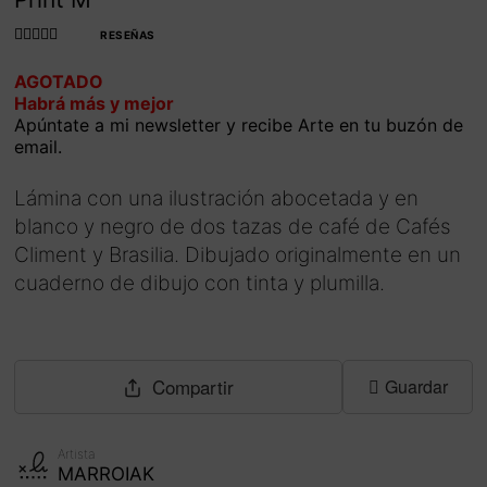
RESEÑAS
Valorado con
AGOTADO
4.990566037
Habrá más y mejor
735849
de 5
Apúntate a mi newsletter y recibe Arte en tu buzón de
email.
Lámina con una ilustración abocetada y en
blanco y negro de dos tazas de café de Cafés
Climent y Brasilia. Dibujado originalmente en un
cuaderno de dibujo con tinta y plumilla.
Compartir
Guardar
Artista
MARROIAK