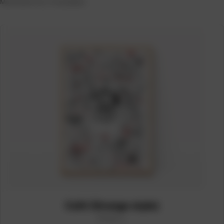
Ordenado
Mostrando los 4 resultados
por
popularidad
Café (Grunge style)
Print L