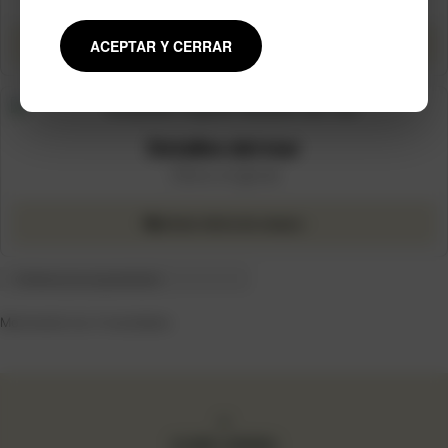
ACEPTAR Y CERRAR
Agotado
· Ver producto
Detalles del mar
Obra original
Enviar oferta de compra
Ordenado
Mostrando los 4 resultados
por
popularidad
SUBIR ARRIBA