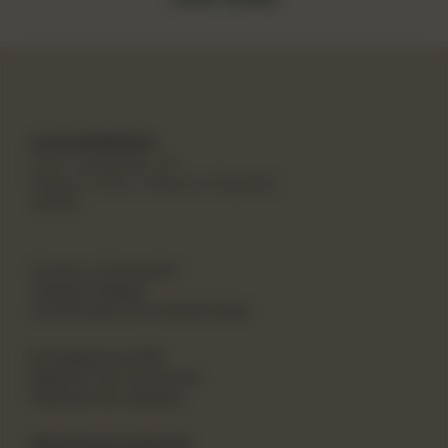
CAN MARROIAK
Cami Canyades s/n
Platja d´Oliva, Valencia (España)
46780
Cursos y formación
Tarjetas Regalo
Certificados de Autenticidad
Embajadores PRO
Registro de inversores
Garantía de subasta
POLITICAS LEGALES