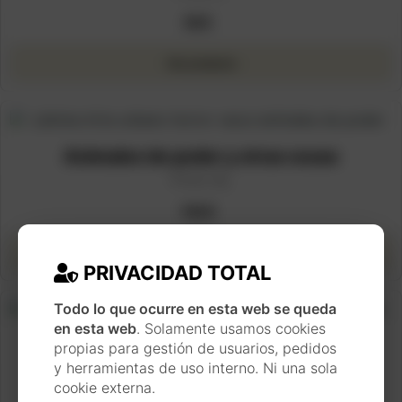
90
€
Ver producto
Animales de poder y otras cosas
Print XL
160
€
Agotado
· Ver producto
PRIVACIDAD TOTAL
Todo lo que ocurre en esta web se queda
en esta web
. Solamente usamos cookies
Elefante y otras cosas
propias para gestión de usuarios, pedidos
y herramientas de uso interno. Ni una sola
Print L
cookie externa.
90
€