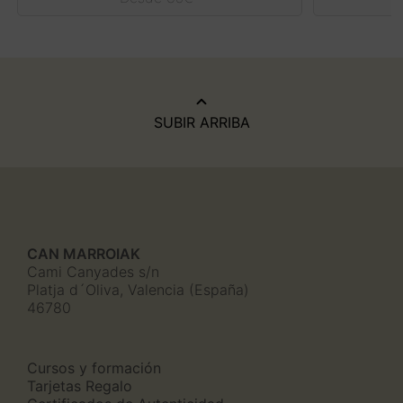
5.00
de 5
Este
producto
tiene
múltiples
variantes.
Las
SUBIR ARRIBA
opciones
se
pueden
elegir
en
la
página
de
CAN MARROIAK
producto
Cami Canyades s/n
Platja d´Oliva, Valencia (España)
46780
Cursos y formación
Tarjetas Regalo