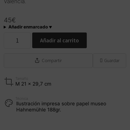
Valencia.
45
€
Añadir enmarcado
"Animalets"
Añadir al carrito
cantidad
Compartir
Guardar
Tamaño
M 21 x 29,7 cm
Técnica
Ilustración impresa sobre papel museo
Hahnemühle 188gr.