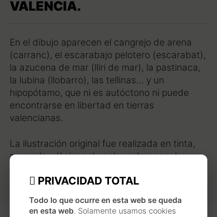
VALENCIA.
En el dibujo aparecen el cangrejo de arena
(carranc), el escarabajo pelotero (escarabat),
la azucena de mar (lliri de mar), la pastinaca,
la lubina (llobarro), las tellinas… y un
hipopótamo, que ni es autóctono ni puede
encontrarse en libertad en tierras
valencianas.
La ilustración original fue realizada en tinta,
acuarela y làpices de color sobre papel y
forma parte del
cuaderno de viaje de Oliva
.
PRIVACIDAD TOTAL
Todo lo que ocurre en esta web se queda
en esta web
. Solamente usamos cookies