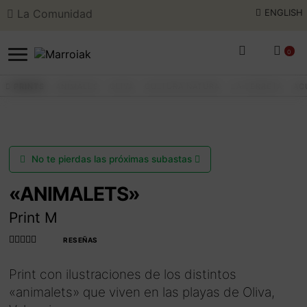
La Comunidad
ENGLISH
Ir
Ir
a
al
0
la
contenido
navegación
PRINTS
ANIMALES
OLIVA
CULTURA NATURA
LA TERRETA
AC
BUSCAR
ENGLISH
SUBASTAS DE ARTE
No te pierdas las próximas subastas
COMPRAR AHORA
«ANIMALETS»
COMUNIDAD
Print M
HORARIO VERANO
RESEÑAS
Valorado con
4.990566037
Print con ilustraciones de los distintos
735849
de 5
«animalets» que viven en las playas de Oliva,
EL ARTISTA