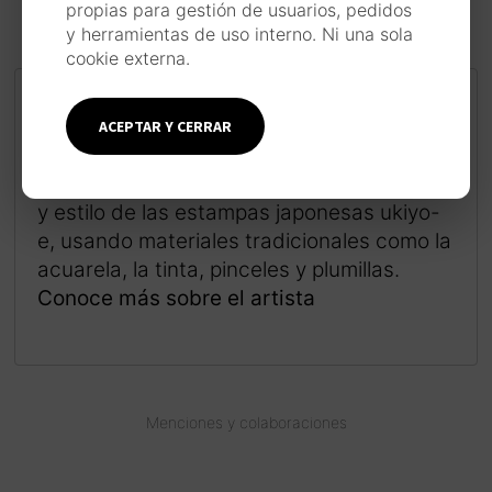
propias para gestión de usuarios, pedidos
y herramientas de uso interno. Ni una sola
cookie externa.
INSPIRACIÓN JAPONESA
ACEPTAR Y CERRAR
Cada pieza se realiza siguiendo un largo
proceso de trabajo inspirado en la técnica
y estilo de las estampas japonesas ukiyo-
e, usando materiales tradicionales como la
acuarela, la tinta, pinceles y plumillas.
Conoce más sobre el artista
Menciones y colaboraciones