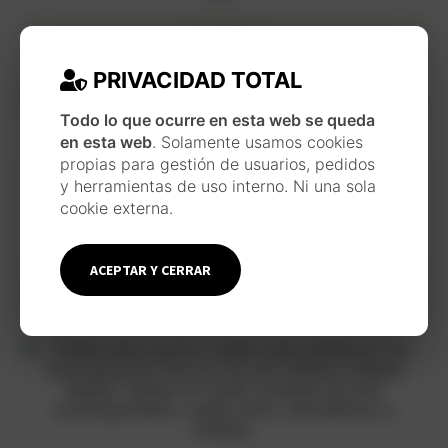
Ver producto
PRIVACIDAD TOTAL
Todo lo que ocurre en esta web se queda
en esta web
. Solamente usamos cookies
propias para gestión de usuarios, pedidos
Café solo (Madrid Edition)
y herramientas de uso interno. Ni una sola
Print M
cookie externa.
45
€
ACEPTAR Y CERRAR
Ver producto